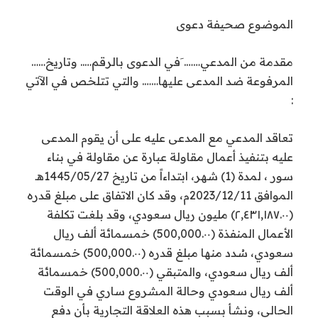
الموضوع صحيفة دعوى
مقدمة من المدعي……. َفي الدعوى بالرقم….. وتاريخ……
المرفوعة ضد المدعى عليها……. والتي تتلخص في الآتي
:
تعاقد المدعي مع المدعى عليه على أن يقوم المدعى
عليه بتنفيذ أعمال مقاولة عبارة عن مقاولة في بناء
سور ، لمدة (1) شهر، ابتداءاً من تاريخ 1445/05/27هـ
الموافق 2023/12/11م، وقد كان الاتفاق على مبلغ قدره
(٢,٤٣١,١٨٧.٠٠) مليون ريال سعودي، وقد بلغت تكلفة
الأعمال المنفذة (500,000.٠٠) خمسمائة ألف ريال
سعودي، سُدد منها مبلغ قدره (500,000.٠٠) خمسمائة
ألف ريال سعودي، والمتبقي (500,000.٠٠) خمسمائة
ألف ريال سعودي وحالة المشروع ساري في الوقت
الحالي، ونشأ بسبب هذه العلاقة التجارية بأن دفع