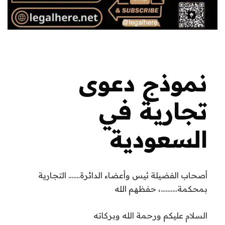
نموذج دعوى
تجارية في
السعودية
أصحاب الفضيلة ئيس وأعضاء الدائرة……. التجارية
بمحكمة……….، حفظهم الله
السلام عليكم ورحمة الله وبركاته