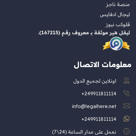
منصة ناجز
ليجال ادفايس
قلوكب نيوز
ليقل هير
موثقة بـ
معروف
رقم (167215).
معلومات الاتصال
اونلاين لجميع الدول
249911811114+
info@legalhere.net
249911811114+
نعمل على مدار الساعة (24\7)