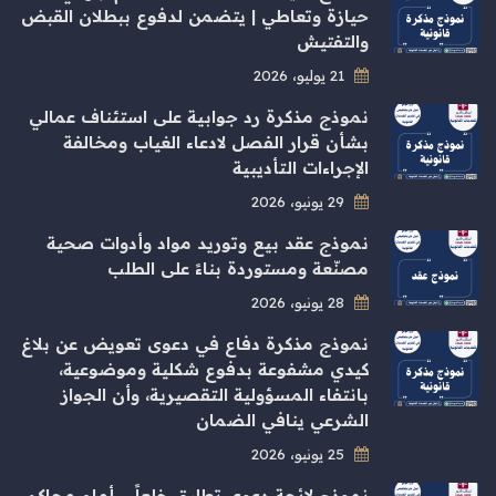
حيازة وتعاطي | يتضمن لدفوع ببطلان القبض
والتفتيش
21 يوليو، 2026
نموذج مذكرة رد جوابية على استئناف عمالي
بشأن قرار الفصل لادعاء الغياب ومخالفة
الإجراءات التأديبية
29 يونيو، 2026
نموذج عقد بيع وتوريد مواد وأدوات صحية
مصنّعة ومستوردة بناءً على الطلب
28 يونيو، 2026
نموذج مذكرة دفاع في دعوى تعويض عن بلاغ
كيدي مشفوعة بدفوع شكلية وموضوعية،
بانتفاء المسؤولية التقصيرية، وأن الجواز
الشرعي ينافي الضمان
25 يونيو، 2026
نموذج لائحة دعوى تطليق خلعاً – أمام محاكم