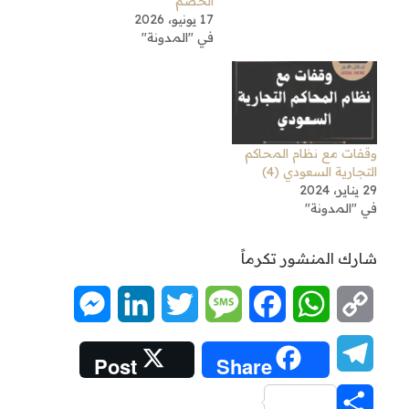
الخصم
17 يونيو، 2026
في "المدونة"
وقفات مع نظام المحاكم
التجارية السعودي (4)
29 يناير، 2024
في "المدونة"
شارك المنشور تكرماً
Messenger
LinkedIn
Twitter
Message
Facebook
WhatsApp
Copy
Link
Telegram
Post
Share
Share