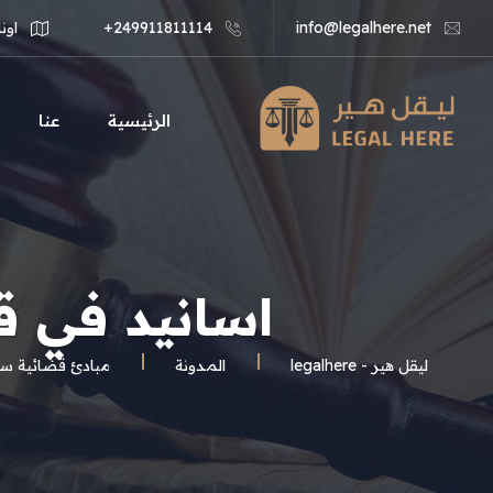
info@legalhere.net
249911811114+
اونل
الرئيسية
عنا
اسانيد في ق
ليقل هير - legalhere
المـدونة
مبادئ قضائية سع