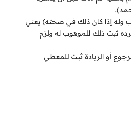
مد).
 ثبت لمن وهب وله إذا كان ذلك في صحته) يعني
ده ثبت ذلك للموهوب له ولزم
هب قبله أي قبل الرجوع أو الزيادة ثبت للمعطي