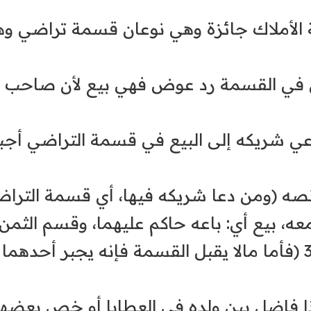
قنع 29/46 (وقسمة الأملاك جائزة وهي نوعان قسمة 
افي 4/336 (وإذا كان في القسمة رد عوض فهي بيع لأن
لإنصاف 29/48 (من دعي شريكه إلى البيع في قسمة الترا
صه (ومن دعا شريكه فيها، أي قسمة التراضي
عه، بيع أي: باعه حاكم عليهما، وقسم الثمن
جاء في قواعد ابن رجب ص348 (فأما مالا يقبل القسمة فإنه 
في الشرح الكبير 17/68 (إذا فاضل بين ولده فى العطايا 