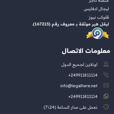
منصة ناجز
ليجال ادفايس
قلوكب نيوز
ليقل هير
موثقة بـ
معروف
رقم (167215).
معلومات الاتصال
اونلاين لجميع الدول
249911811114+
info@legalhere.net
249911811114+
نعمل على مدار الساعة (24\7)