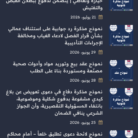
حيازة وتعاطي | يتضمن لدفوع ببطلان القبض
والتفتيش
21 يوليو، 2026
نموذج مذكرة رد جوابية على استئناف عمالي
بشأن قرار الفصل لادعاء الغياب ومخالفة
الإجراءات التأديبية
29 يونيو، 2026
نموذج عقد بيع وتوريد مواد وأدوات صحية
مصنّعة ومستوردة بناءً على الطلب
28 يونيو، 2026
نموذج مذكرة دفاع في دعوى تعويض عن بلاغ
كيدي مشفوعة بدفوع شكلية وموضوعية،
بانتفاء المسؤولية التقصيرية، وأن الجواز
الشرعي ينافي الضمان
25 يونيو، 2026
نموذج لائحة دعوى تطليق خلعاً – أمام محاكم