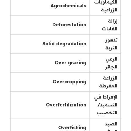
الكيماويات
Agrochemicals
الزراعية
إزالة
Deforestation
الغابات
تدهور
Solid degradation
التربة
الرعي
Over grazing
الجائر
الزراعة
Overcropping
المفرطة
الإفراط في
التسميد/
Overfertilization
التخصيب
الصيد
Overfishing