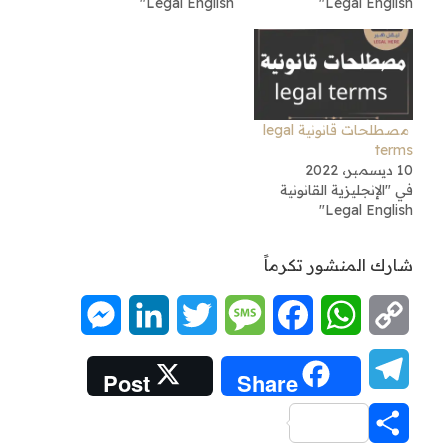
Legal English"
Legal English"
مصطلحات قانونية legal
terms
10 ديسمبر، 2022
في "الإنجليزية القانونية
Legal English"
شارك المنشور تكرماً
Messenger
LinkedIn
Twitter
Message
Facebook
WhatsApp
Copy
Link
Telegram
Post
Share
Share