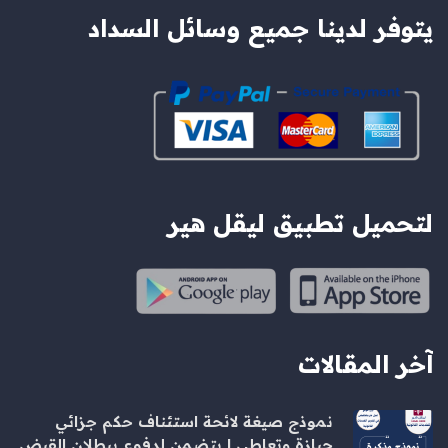
يتوفر لدينا جميع وسائل السداد
لتحميل تطبيق ليقل هير
آخر المقالات
نموذج صيغة لائحة استئناف حكم جزائي
حيازة وتعاطي | يتضمن لدفوع ببطلان القبض