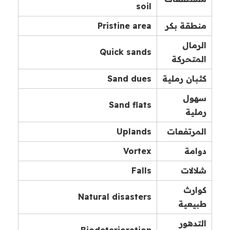
soil
منطقة بكر
Pristine area
الرمال
Quick sands
المتحركة
كثبان رملية
Sand dues
سهول
Sand flats
رملية
المرتفعات
Uplands
دوامة
Vortex
شلالات
Falls
كوارث
Natural disasters
طبيعية
التدهور
Biodeterioration