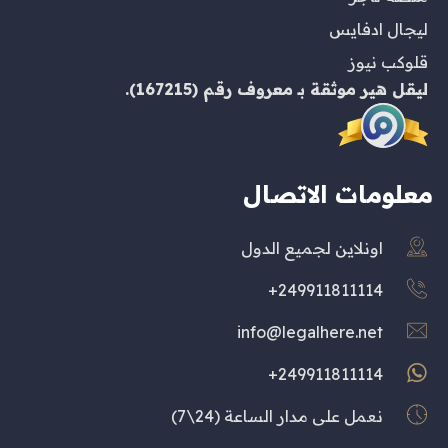
ليجال ادفايس
قلوكب نيوز
ليقل هير
موثقة بـ
معروف
رقم (167215).
معلومات الاتصال
اونلاين لجميع الدول
249911811114+
info@legalhere.net
249911811114+
نعمل على مدار الساعة (24\7)