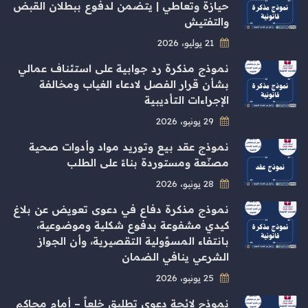
حيازة وتعاطي | يتضمن لدفوع ببطلان القبض
والتفتيش
21 يوليو، 2026
نموذج مذكرة رد جوابية على استئناف عمالي
بشأن قرار الفصل لادعاء الغياب ومخالفة
الإجراءات التأديبية
29 يونيو، 2026
نموذج عقد بيع وتوريد مواد وأدوات صحية
مصنّعة ومستوردة بناءً على الطلب
28 يونيو، 2026
نموذج مذكرة دفاع في دعوى تعويض عن بلاغ
كيدي مشفوعة بدفوع شكلية وموضوعية،
بانتفاء المسؤولية التقصيرية، وأن الجواز
الشرعي ينافي الضمان
25 يونيو، 2026
نموذج لائحة دعوى تطليق خلعاً – أمام محاكم