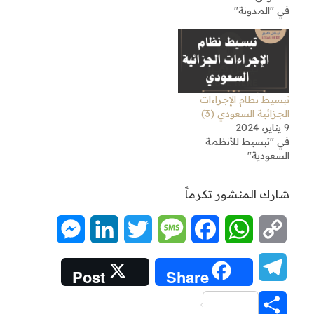
في "المدونة"
تبسيط نظام الإجراءات
الجزائية السعودي (3)
9 يناير، 2024
في "تبسيط للأنظمة
السعودية"
شارك المنشور تكرماً
Messenger
LinkedIn
Twitter
Message
Facebook
WhatsApp
Copy
Link
Telegram
Post
Share
Share