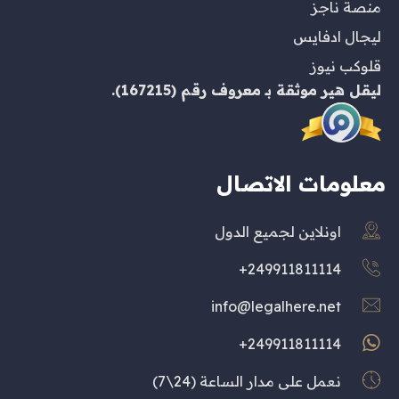
منصة ناجز
ليجال ادفايس
قلوكب نيوز
ليقل هير
موثقة بـ
معروف
رقم (167215).
معلومات الاتصال
اونلاين لجميع الدول
249911811114+
info@legalhere.net
249911811114+
نعمل على مدار الساعة (24\7)