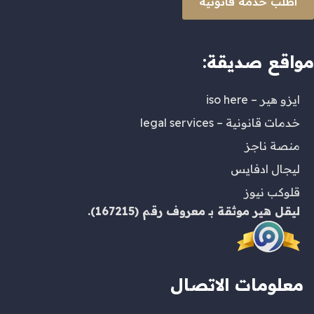
اطلب خدمة قانونية
مواقع صديقة:
ايزو هير – iso here
خدمات قانونية – legal services
منصة ناجز
ليجال ادفايس
قلوكب نيوز
ليقل هير
موثقة بـ
معروف
رقم (167215).
معلومات الاتصال