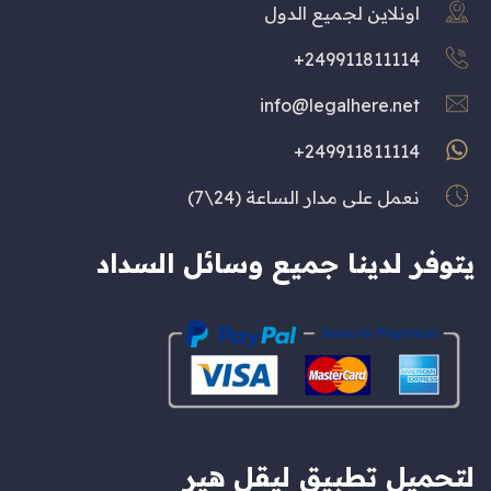
اونلاين لجميع الدول
249911811114+
info@legalhere.net
249911811114+
نعمل على مدار الساعة (24\7)
يتوفر لدينا جميع وسائل السداد
لتحميل تطبيق ليقل هير