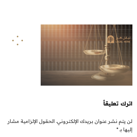
info@legalhere.net
249911811114+
اونلاين
اترك تعليقاً
لن يتم نشر عنوان بريدك الإلكتروني.
الحقول الإلزامية مشار
إليها بـ
*