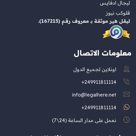
ليجال ادفايس
قلوكب نيوز
ليقل هير
موثقة بـ
معروف
رقم (167215).
معلومات الاتصال
اونلاين لجميع الدول
249911811114+
info@legalhere.net
249911811114+
نعمل على مدار الساعة (24\7)