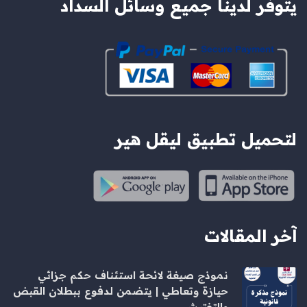
يتوفر لدينا جميع وسائل السداد
لتحميل تطبيق ليقل هير
آخر المقالات
نموذج صيغة لائحة استئناف حكم جزائي
حيازة وتعاطي | يتضمن لدفوع ببطلان القبض
والتفتيش