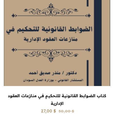
كتاب الضوابط القانونية للتحكيم في منازعات العقود
الإدارية
السعر
السعر
27,00
$
50,00
$