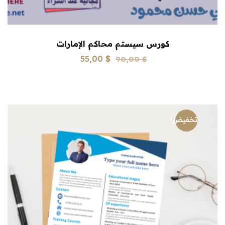
كورس سيستم محاكم الإمارات
السعر
السعر
55,00
$
90,00
$
الأصلي
الحالي
هو:
هو:
55,00 $.
90,00 $.
تخفيض!