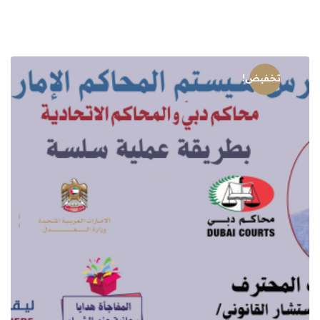
الأصلي
الحالي
هو:
هو:
27,00 $.
50,00 $.
تخفيض!