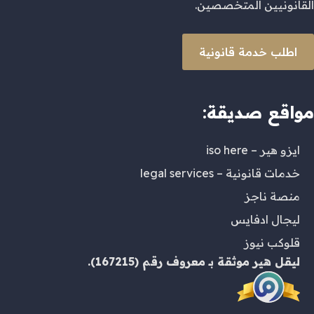
القانونيين المتخصصين.
اطلب خدمة قانونية
مواقع صديقة:
ايزو هير – iso here
خدمات قانونية – legal services
منصة ناجز
ليجال ادفايس
قلوكب نيوز
ليقل هير
موثقة بـ
معروف
رقم (167215).