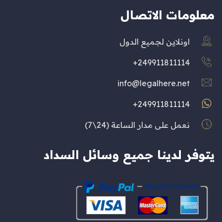
معلومات الاتصال
اونلاين لجميع الدول
249911811114+
info@legalhere.net
249911811114+
نعمل على مدار الساعة (24\7)
يتوفر لدينا جميع وسائل السداد