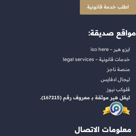
اطلب خدمة قانونية
مواقع صديقة:
ايزو هير – iso here
خدمات قانونية – legal services
منصة ناجز
ليجال ادفايس
قلوكب نيوز
ليقل هير
موثقة بـ
معروف
رقم (167215).
معلومات الاتصال