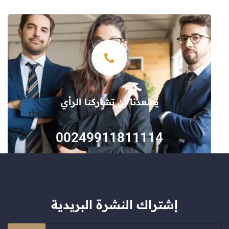
يسعدنا أن تشاركنا الرأي
00249911811114
إشتراك النشرة البريدية