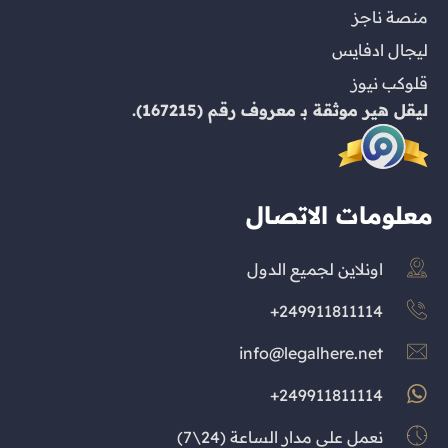
منصة ناجز
ليجال ادفايس
قلوكب نيوز
ليقل هير
موثقة بـ
معروف
رقم (167215).
معلومات الاتصال
اونلاين لجميع الدول
249911811114+
info@legalhere.net
249911811114+
نعمل على مدار الساعة (24\7)