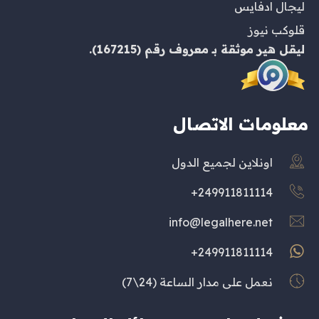
ليجال ادفايس
قلوكب نيوز
ليقل هير
موثقة بـ
معروف
رقم (167215).
معلومات الاتصال
اونلاين لجميع الدول
249911811114+
info@legalhere.net
249911811114+
نعمل على مدار الساعة (24\7)