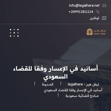
info@legalhere.net
249911811114+
اونلاين
أسانيد في الإعسار وفقا للقضاء
السعودي
ليقل هير - legalhere
المـدونة
أسانيد في الإعسار وفقا للقضاء السعودي
مبادئ قضائية سعودية