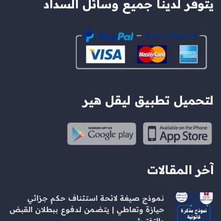
يتوفر لدينا جميع وسائل السداد
لتحميل تطبيق ليقل هير
آخر المقالات
نموذج صيغة لائحة استئناف حكم جزائي
حيازة وتعاطي | يتضمن لدفوع ببطلان القبض
والتفتيش