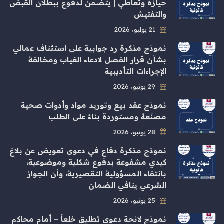
حيازة وتعاطي | يتضمن لدفوع ببطلان القبض
والتفتيش
21 يوليو، 2026
نموذج مذكرة رد جوابية على استئناف عمالي
بشأن قرار الفصل لادعاء الغياب ومخالفة
الإجراءات التأديبية
29 يونيو، 2026
نموذج عقد بيع وتوريد مواد وأدوات صحية
مصنّعة ومستوردة بناءً على الطلب
28 يونيو، 2026
نموذج مذكرة دفاع في دعوى تعويض عن بلاغ
كيدي مشفوعة بدفوع شكلية وموضوعية،
بانتفاء المسؤولية التقصيرية، وأن الجواز
الشرعي ينافي الضمان
25 يونيو، 2026
نموذج لائحة دعوى تطليق خلعاً – أمام محاكم