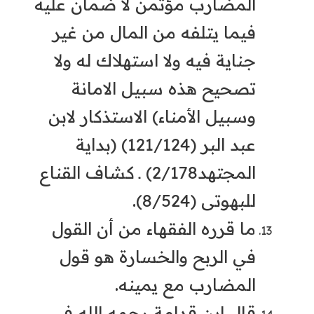
المضارب مؤتمن لا ضمان عليه
فيما يتلفه من المال من غير
جناية فيه ولا استهلاك له ولا
تصحيح هذه سبيل الامانة
وسبيل الأمناء) الاستذكار لابن
عبد البر (121/124) (بداية
المجتهد2/178) ـ كشاف القناع
للبهوتى (8/524).
ما قرره الفقهاء من أن القول
في الربح والخسارة هو قول
المضارب مع يمينه.
قال ابن قدامة رحمه الله في