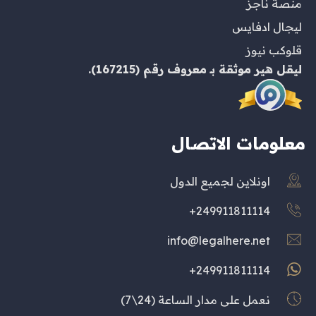
منصة ناجز
ليجال ادفايس
قلوكب نيوز
ليقل هير
موثقة بـ
معروف
رقم (167215).
معلومات الاتصال
اونلاين لجميع الدول
249911811114+
info@legalhere.net
249911811114+
نعمل على مدار الساعة (24\7)