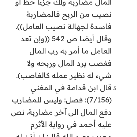
المال مضاربة ولك جزءا حظ أو
نصيب من الربح فالمضاربة
فاسدة لجهالة نصيب العامل)).
وقال أيضا ص 542 ((وإن تعد
العامل ما أمر به رب المال
فغصب يرد المال وربحه ولا
شيء له نظير عمله كالغاصب).
قال ابن قدامة في المغني
(7/156): فصل: وليس للمضارب
دفع المال الى آخر مضاربة. نص
عليه أحمد في رواية الأثرم
وحرب وعبد الله قال: إن أذن له