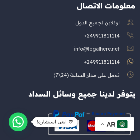
معلومات الاتصال
اونلاين لجميع الدول
249911811114+
info@legalhere.net
249911811114+
نعمل على مدار الساعة (24\7)
يتوفر لدينا جميع وسائل السداد
💬 ابغى استشارة!
AR