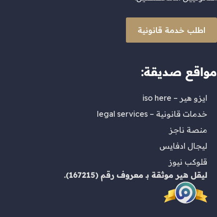
اطلب خدمة قانونية
مواقع صديقة:
ايزو هير – iso here
خدمات قانونية – legal services
منصة ناجز
ليجال ادفايس
قلوكب نيوز
ليقل هير
موثقة بـ
معروف
رقم (167215).