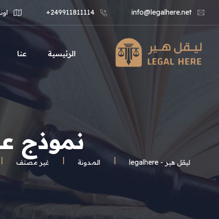
info@legalhere.net
249911811114+
اونل
الرئيسية
عنا
نموذج عق
ليقل هير - legalhere
المـدونة
غير مصنف