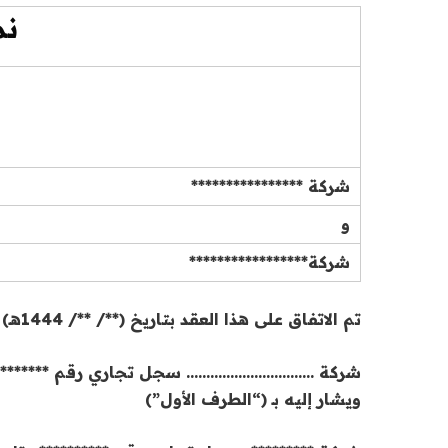
نم
شركة ****************
و
شركة*****************
تم الاتفاق على هذا العقد بتاريخ (**/ **/ 1444هـ) الموافق (**/**/2022م) بين كل من:
ويشار إليه بـ (“الطرف الأول”)