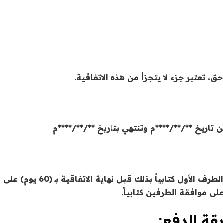
ق، تعتبر جزء لا يتجزأ من هذه الاتفاقية.
ن تاريخ **/**/****م وتنتهي بتاريخ **/**/****م
إذا رغب الطرف الثاني في تجدي
على موافقة الطرفين كتابياً.
قة الدفع: