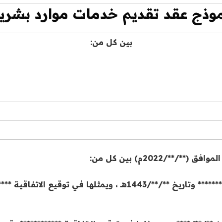
وذج عقد تقديم خدمات موارد بشري
بين كل من:
شركة ………………………….. سجل تجاري رقم ************** وتاريخ **/**/3