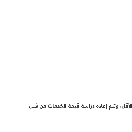
د العقد عليه إبلاغ الطرف الأول كتابياً بذلك قبل نهاية الاتفاقية بـ (60 يوم) على الأقل، وتتم إعادة دراسة قيمة الخدمات من قبل