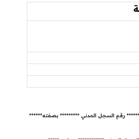
ة
144هــ ، ويمثلها في توقيع الاتفاقية ********* رقم السجل المدني ********* بصفته******